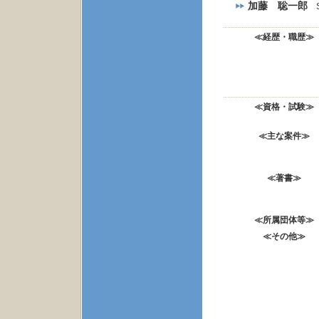
加藤 聡一郎
S
≪経歴・職歴≫
≪資格・試験≫
≪主な案件≫
≪著書≫
≪所属団体等≫
≪その他≫