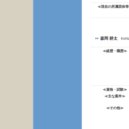
≪現在の所属団体等
森岡 耕太
Koht
≪経歴・職歴≫
≪資格・試験≫
≪主な案件≫
≪その他≫