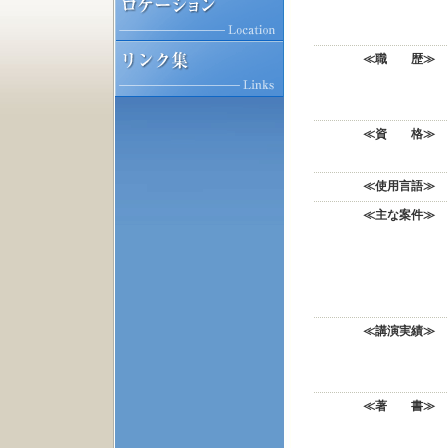
≪職 歴≫
≪資 格≫
≪使用言語≫
≪主な案件≫
≪講演実績≫
≪著 書≫