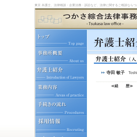
東京 弁護士、法律相談・企業法務・訴訟など、法律に関するご相談ならつ
寺田 敏子
Tosh
≪経 歴≫