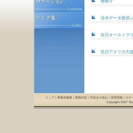
検察庁
法令データ提供
在日オーストラ
在日アメリカ大
トップ
｜
事務所概要
｜
業務内容
｜
手続きの流れ
｜
採用情報
｜
ロケ
Copyright 2007 Tsu